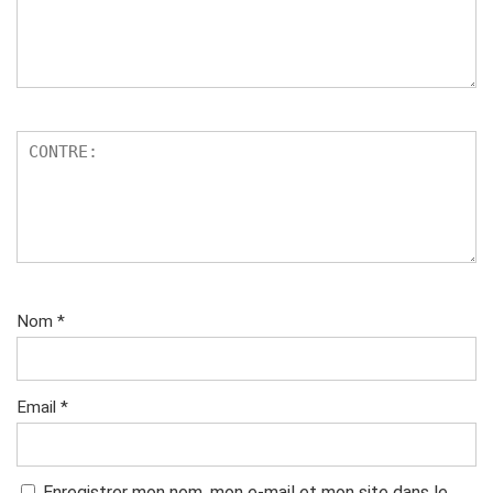
Nom
*
Email
*
Enregistrer mon nom, mon e-mail et mon site dans le