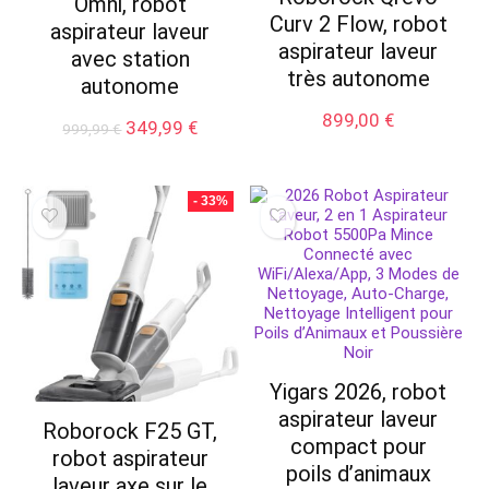
Omni, robot
Curv 2 Flow, robot
aspirateur laveur
aspirateur laveur
avec station
très autonome
autonome
899,00
€
Le
Le
349,99
€
999,99
€
prix
prix
initial
actuel
était :
est :
- 33%
999,99 €.
349,99 €.
Yigars 2026, robot
aspirateur laveur
Roborock F25 GT,
compact pour
robot aspirateur
poils d’animaux
laveur axe sur le