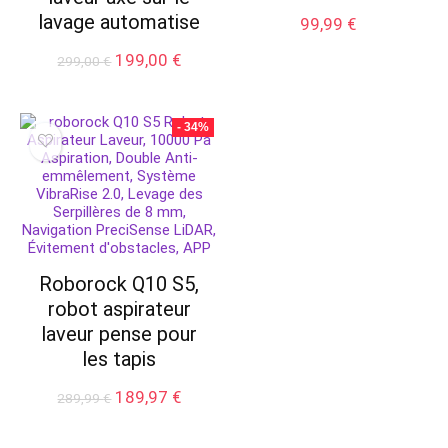
lavage automatise
99,99
€
Le
Le
199,00
€
299,00
€
prix
prix
initial
actuel
était :
est :
- 34%
299,00 €.
199,00 €.
Roborock Q10 S5,
robot aspirateur
laveur pense pour
les tapis
Le
Le
189,97
€
289,99
€
prix
prix
initial
actuel