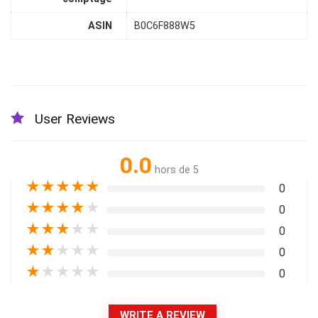
ASIN
B0C6F888W5
User Reviews
0.0
hors de 5
★
★
★
★
★
0
★
★
★
★
★
0
★
★
★
★
★
0
★
★
★
★
★
0
★
★
★
★
★
0
WRITE A REVIEW