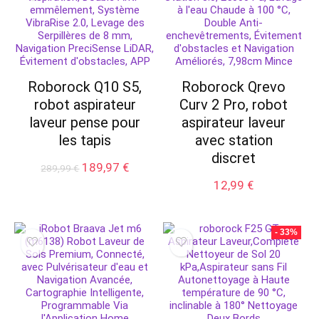
Roborock Q10 S5,
Roborock Qrevo
robot aspirateur
Curv 2 Pro, robot
laveur pense pour
aspirateur laveur
les tapis
avec station
discret
Le
Le
189,97
€
289,99
€
prix
prix
12,99
€
initial
actuel
était :
est :
289,99 €.
189,97 €.
- 33%