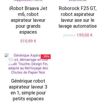
iRobot Braava Jet
Roborock F25 GT,
m6, robot
robot aspirateur
aspirateur laveur
laveur axe sur le
pour grands
lavage automatise
espaces
Le
Le
199,00
€
299,00
€
prix
prix
510,99
€
initial
actuel
était :
est :
299,00 €.
199,00 
- 35%
Générique robot
aspirateur laveur 3
en 1, simple pour
petits espaces