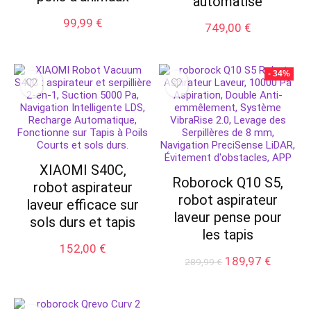
automatise
99,99
€
749,00
€
- 34%
XIAOMI S40C,
Roborock Q10 S5,
robot aspirateur
robot aspirateur
laveur efficace sur
laveur pense pour
sols durs et tapis
les tapis
152,00
€
Le
Le
189,97
€
289,99
€
prix
prix
initial
actuel
était :
est :