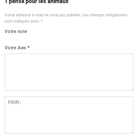
1 pensé pour les animaux”
Votre adresse e-mail ne sera pas publiée.
Les champs obligatoires
sont indiqués avec
*
Votre note
1
2 ét
3 étoil
4 étoiles
5 étoiles
ét
oile
es sur
sur 5
sur 5
Votre Avis
*
oil
s
5
e
sur
su
5
r
5