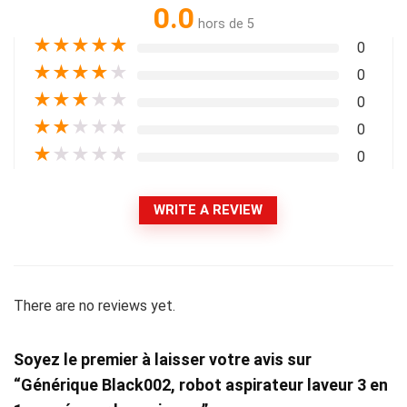
0.0
hors de 5
★
★
★
★
★
0
★
★
★
★
★
0
★
★
★
★
★
0
★
★
★
★
★
0
★
★
★
★
★
0
WRITE A REVIEW
There are no reviews yet.
Soyez le premier à laisser votre avis sur
“Générique Black002, robot aspirateur laveur 3 en