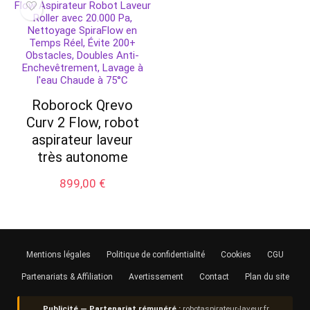
289,99 €.
189,97 
Roborock Qrevo
Curv 2 Flow, robot
aspirateur laveur
très autonome
899,00
€
Mentions légales
Politique de confidentialité
Cookies
CGU
Partenariats & Affiliation
Avertissement
Contact
Plan du site
Publicité — Partenariat rémunéré :
robotaspirateur-laveur.fr