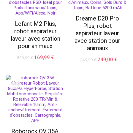
Dreame D20 Pro
Lefant M2 Plus,
Plus, robot
robot aspirateur
aspirateur laveur
laveur avec station
avec station pour
pour animaux
animaux
Le
Le
169,99
€
599,99
€
Le
Le
249,00
€
1349,99
€
prix
prix
prix
prix
initial
actuel
initial
actuel
était :
est :
était :
est :
599,99 €.
169,99 €.
1349,99 €.
249,00 
Roborock QV 35A,