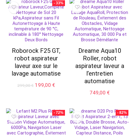
- 33%
Roborock F25 GT,
Dreame Aqua10
robot aspirateur
Roller, robot
laveur axe sur le
aspirateur laveur a
lavage automatise
l’entretien
automatise
Le
Le
199,00
€
299,00
€
prix
prix
749,00
€
initial
actuel
était :
est :
299,00 €.
199,00 €.
- 72%
- 82%