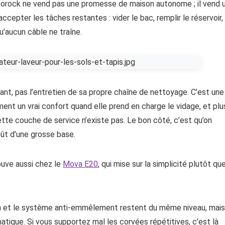
borock ne vend pas une promesse de maison autonome ; il vend 
accepter les tâches restantes : vider le bac, remplir le réservoir,
qu’aucun câble ne traîne.
nt, pas l’entretien de sa propre chaîne de nettoyage. C’est une
nt un vrai confort quand elle prend en charge le vidage, et plu
cette couche de service n’existe pas. Le bon côté, c’est qu’on
oût d’une grosse base.
ouve aussi chez le
Mova E20
, qui mise sur la simplicité plutôt qu
ration et le système anti-emmêlement restent du même niveau, mais
atique. Si vous supportez mal les corvées répétitives, c’est là