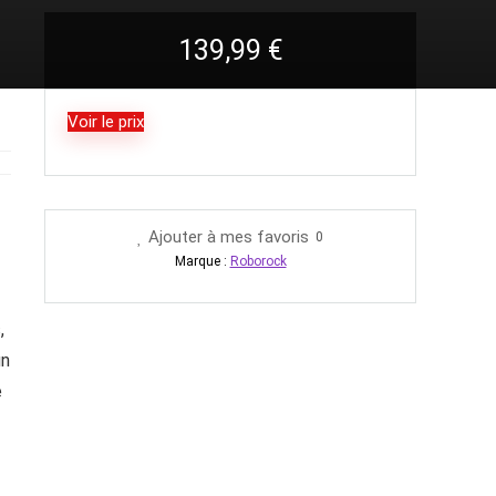
139,99
€
Voir le prix
Ajouter à mes favoris
0
Marque :
Roborock
,
un
e