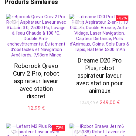
Produits Similaires
- 82%
Dreame D20 Pro
Roborock Qrevo
Plus, robot
Curv 2 Pro, robot
aspirateur laveur
aspirateur laveur
avec station pour
avec station
animaux
discret
Le
Le
249,00
€
1349,99
€
12,99
€
prix
prix
initial
actuel
était :
est :
1349,99 €.
249,00 
- 72%