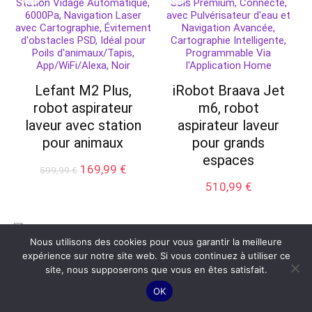
Lefant M2 Plus,
iRobot Braava Jet
robot aspirateur
m6, robot
laveur avec station
aspirateur laveur
pour animaux
pour grands
espaces
Le
Le
169,99
€
599,99
€
prix
prix
510,99
€
initial
actuel
était :
est :
599,99 €.
169,99 €.
Nous utilisons des cookies pour vous garantir la meilleure
expérience sur notre site web. Si vous continuez à utiliser ce
site, nous supposerons que vous en êtes satisfait.
OK