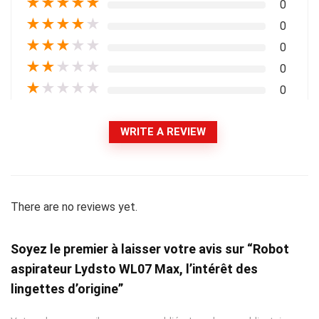
★
★
★
★
★
0
★
★
★
★
★
0
★
★
★
★
★
0
★
★
★
★
★
0
★
★
★
★
★
0
WRITE A REVIEW
There are no reviews yet.
Soyez le premier à laisser votre avis sur “Robot
aspirateur Lydsto WL07 Max, l’intérêt des
lingettes d’origine”