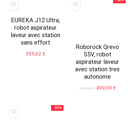
- 38%
EUREKA J12 Ultra,
robot aspirateur
laveur avec station
sans effort
Roborock Qrevo
359,62
€
S5V, robot
aspirateur laveur
avec station tres
autonome
Le
Le
499,99
€
799,99
€
prix
prix
initial
actuel
était :
est :
- 65%
799,99 €.
499,99 