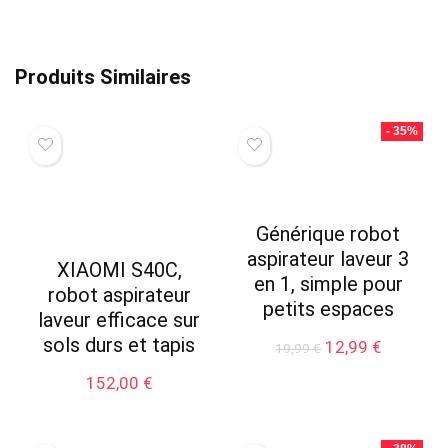
Produits Similaires
- 35%
Générique robot
aspirateur laveur 3
XIAOMI S40C,
en 1, simple pour
robot aspirateur
petits espaces
laveur efficace sur
sols durs et tapis
Le
Le
12,99
€
19,99
€
prix
prix
152,00
€
initial
actuel
était :
est :
19,99 €.
12,99 €.