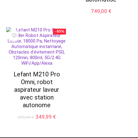
749,00
€
- 65%
Lefant M210 Pro
Omni, robot
aspirateur laveur
avec station
autonome
Le
Le
349,99
€
999,99
€
prix
prix
initial
actuel
était :
est :