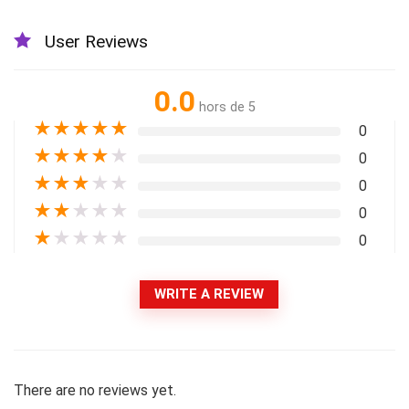
User Reviews
0.0
hors de 5
★
★
★
★
★
0
★
★
★
★
★
0
★
★
★
★
★
0
★
★
★
★
★
0
★
★
★
★
★
0
WRITE A REVIEW
There are no reviews yet.