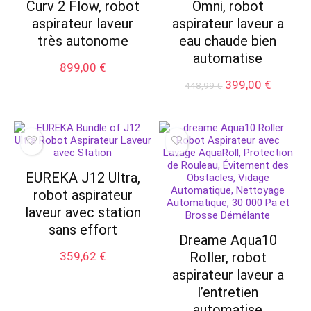
Curv 2 Flow, robot
Omni, robot
aspirateur laveur
aspirateur laveur a
très autonome
eau chaude bien
automatise
899,00
€
Le
Le
399,00
€
448,99
€
prix
prix
initial
actuel
était :
est :
448,99 €.
399,00 
EUREKA J12 Ultra,
robot aspirateur
laveur avec station
sans effort
Dreame Aqua10
359,62
€
Roller, robot
aspirateur laveur a
l’entretien
automatise