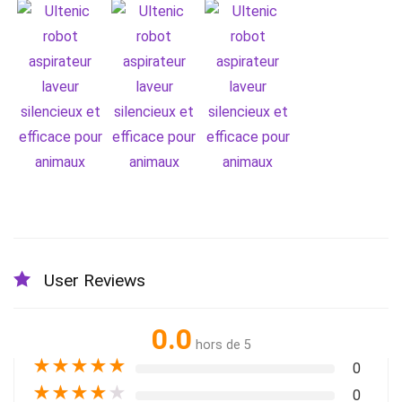
User Reviews
0.0
hors de 5
★
★
★
★
★
0
★
★
★
★
★
0