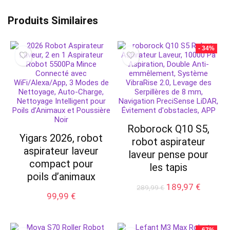
Produits Similaires
- 34%
Roborock Q10 S5,
Yigars 2026, robot
robot aspirateur
aspirateur laveur
laveur pense pour
compact pour
les tapis
poils d’animaux
Le
Le
189,97
€
289,99
€
99,99
€
prix
prix
initial
actuel
était :
est :
289,99 €.
189,97 
- 67%