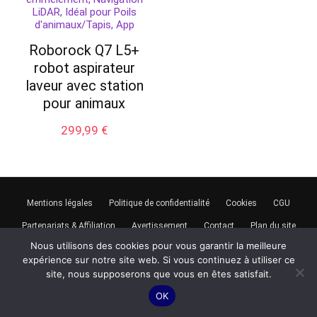
Roborock Q7 L5+
robot aspirateur
laveur avec station
pour animaux
299,99
€
Mentions légales
Politique de confidentialité
Cookies
CGU
Partenariats & Affiliation
Avertissement
Contact
Plan du site
Nous utilisons des cookies pour vous garantir la meilleure
Publicité — Partenariat rémunéré :
robotaspirateur-laveur.fr
expérience sur notre site web. Si vous continuez à utiliser ce
contient des liens d'affiliation.
En tant que Partenaire Amazon, je
site, nous supposerons que vous en êtes satisfait.
réalise un bénéfice sur les achats remplissant les conditions
requises.
Le prix payé reste rigoureusement identique pour vous.
OK