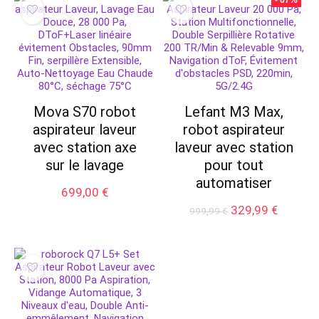
Mova S70 robot
Lefant M3 Max,
aspirateur laveur
robot aspirateur
avec station axe
laveur avec station
sur le lavage
pour tout
automatiser
699,00
€
Le
Le
329,99
€
999,99
€
prix
prix
initial
actuel
était :
est :
999,99 €.
329,99 