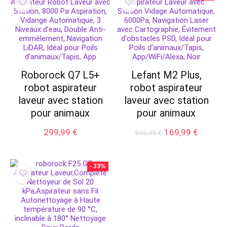
448,99 €.
399,00 €.
1349,99 €.
949,99 
Roborock Q7 L5+
Lefant M2 Plus,
robot aspirateur
robot aspirateur
laveur avec station
laveur avec station
pour animaux
pour animaux
Le
Le
299,99
€
169,99
€
599,99
€
prix
prix
initial
actuel
était :
est :
- 33%
599,99 €.
169,99 