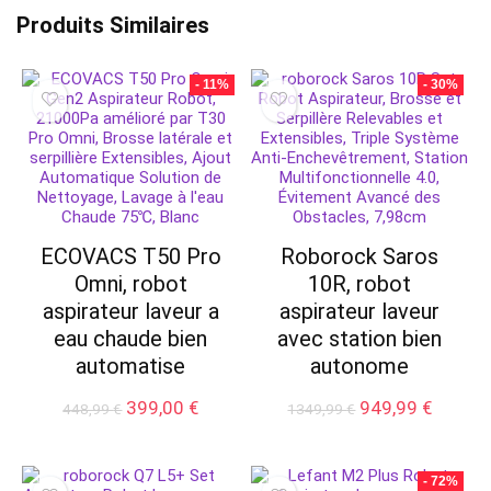
Produits Similaires
- 11%
- 30%
ECOVACS T50 Pro
Roborock Saros
Omni, robot
10R, robot
aspirateur laveur a
aspirateur laveur
eau chaude bien
avec station bien
automatise
autonome
Le
Le
Le
Le
399,00
€
949,99
€
448,99
€
1349,99
€
prix
prix
prix
prix
initial
actuel
initial
actuel
était :
est :
était :
est :
- 72%