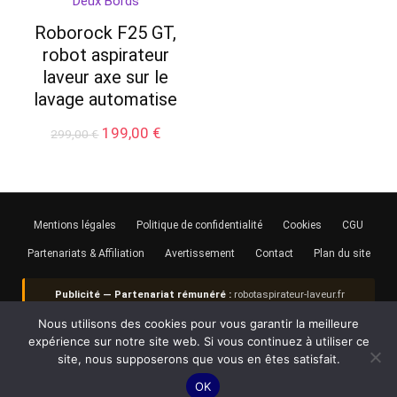
Roborock F25 GT,
robot aspirateur
laveur axe sur le
lavage automatise
Le
Le
199,00
€
299,00
€
prix
prix
initial
actuel
était :
est :
299,00 €.
199,00 €.
Mentions légales
Politique de confidentialité
Cookies
CGU
Partenariats & Affiliation
Avertissement
Contact
Plan du site
Publicité — Partenariat rémunéré :
robotaspirateur-laveur.fr
contient des liens d'affiliation.
En tant que Partenaire Amazon, je
Nous utilisons des cookies pour vous garantir la meilleure
réalise un bénéfice sur les achats remplissant les conditions
requises.
Le prix payé reste rigoureusement identique pour vous.
expérience sur notre site web. Si vous continuez à utiliser ce
site, nous supposerons que vous en êtes satisfait.
© 2026
robotaspirateur-laveur.fr
— Édité par Julien Marchand. Tous droits
OK
réservés.