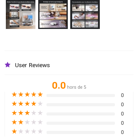
User Reviews
0.0
hors de 5
★
★
★
★
★
0
★
★
★
★
★
0
★
★
★
★
★
0
★
★
★
★
★
0
★
★
★
★
★
0