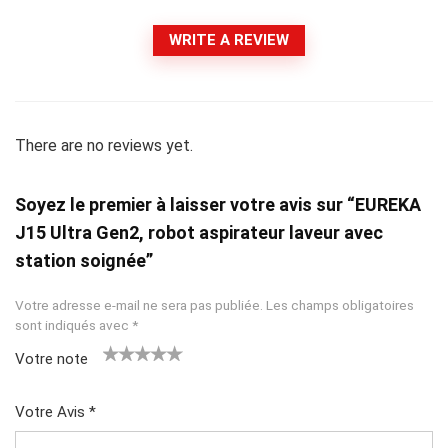
WRITE A REVIEW
There are no reviews yet.
Soyez le premier à laisser votre avis sur “EUREKA
J15 Ultra Gen2, robot aspirateur laveur avec
station soignée”
Votre adresse e-mail ne sera pas publiée.
Les champs obligatoires
sont indiqués avec
*
Votre note
1
2 ét
3 étoil
4 étoiles
5 étoiles
ét
oile
es sur
sur 5
sur 5
Votre Avis
*
oil
s
5