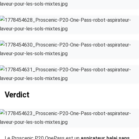
Verdict
Le Proscenic P20 OnePass est un
aspirateur balai sans