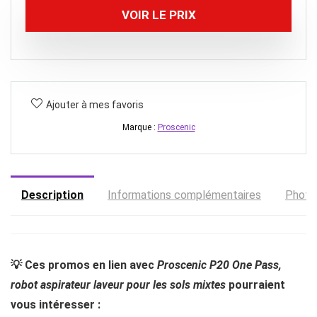
était :
est :
VOIR LE PRIX
189,99 €.
176,37 €.
Ajouter à mes favoris
Marque :
Proscenic
Description
Informations complémentaires
Photo
💡 Ces promos en lien avec
Proscenic P20 One Pass,
robot aspirateur laveur pour les sols mixtes
pourraient
vous intéresser :