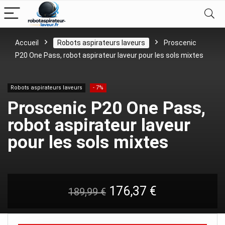
Accueil
Robots aspirateurs laveurs
Proscenic
P20 One Pass, robot aspirateur laveur pour les sols mixtes
Robots aspirateurs laveurs
- 7%
Proscenic P20 One Pass,
robot aspirateur laveur
pour les sols mixtes
Le
Le
176,37
€
189,99
€
prix
prix
initial
actuel