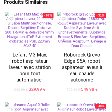
Produits Similaires
- 67%
- 31%
Lefant M3 Max,
Roborock Qrevo
robot aspirateur
Edge S5A, robot
laveur avec station
aspirateur laveur à
pour tout
eau chaude
automatiser
autonome
Le
Le
Le
Le
329,99
€
549,98
€
999,99
€
799,99
€
prix
prix
prix
prix
initial
actuel
initial
actuel
était :
est :
était :
est :
- 38%
999,99 €.
329,99 €.
799,99 €.
549,98 