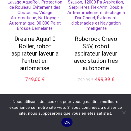
Dreame Aqua10
Roborock Qrevo
Roller, robot
S5V, robot
aspirateur laveur a
aspirateur laveur
l’entretien
avec station tres
automatise
autonome
Le
Le
749,00
€
499,99
€
799,99
€
prix
prix
initial
actuel
était :
est :
Nous utilisons des cookies pour vous garantir la meilleure
799,99 €.
499,99 
expérience sur notre site web. Si vous continuez à utiliser ce
site, nous supposerons que vous en êtes satisfait.
OK