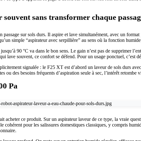
r souvent sans transformer chaque passag
passage sur sols durs. Il aspire et lave simultanément, avec un format p
qu’un simple “aspirateur avec serpillière” au sens où la fonction humide 
squ’à 90 °C va dans le bon sens. Le gain n’est pas de supprimer l’entreti
qui lave souvent, ce confort se défend. Pour un usage ponctuel, c’est dé
explicitement signalée : le F25 XT est d’abord un laveur de sols durs avec
 ou des besoins fréquents d’aspiration seule à sec, l’intérêt retombe vi
00 Pa
fait acheter ce produit. Sur un aspirateur laveur de ce type, la vraie que
e cohérent pour les salissures domestiques classiques, y compris humide
ionnaire.