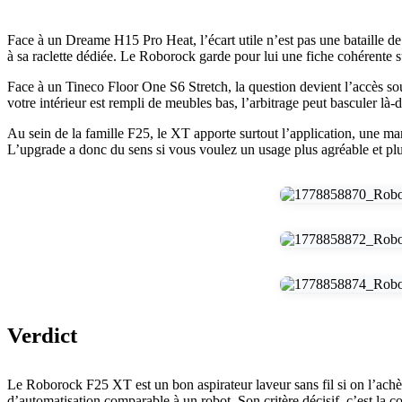
Face à un Dreame H15 Pro Heat, l’écart utile n’est pas une bataille de c
à sa raclette dédiée. Le Roborock garde pour lui une fiche cohérente s
Face à un Tineco Floor One S6 Stretch, la question devient l’accès sous
votre intérieur est rempli de meubles bas, l’arbitrage peut basculer là-
Au sein de la famille F25, le XT apporte surtout l’application, une man
L’upgrade a donc du sens si vous voulez un usage plus agréable et plus 
Verdict
Le Roborock F25 XT est un bon aspirateur laveur sans fil si on l’achèt
d’automatisation comparable à un robot. Son critère décisif, c’est la c