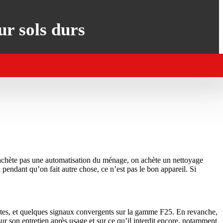
r sols durs
n’achète pas une automatisation du ménage, on achète un nettoyage
l pendant qu’on fait autre chose, ce n’est pas le bon appareil. Si
rentes, et quelques signaux convergents sur la gamme F25. En revanche,
sur son entretien après usage et sur ce qu’il interdit encore, notamment