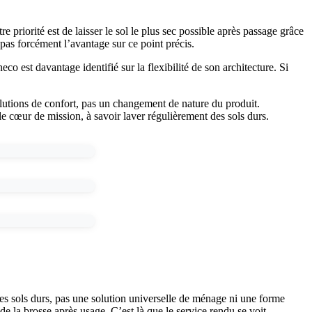
 priorité est de laisser le sol le plus sec possible après passage grâce
pas forcément l’avantage sur ce point précis.
o est davantage identifié sur la flexibilité de son architecture. Si
volutions de confort, pas un changement de nature du produit.
le cœur de mission, à savoir laver régulièrement des sols durs.
des sols durs, pas une solution universelle de ménage ni une forme
e la brosse après usage. C’est là que le service rendu se voit