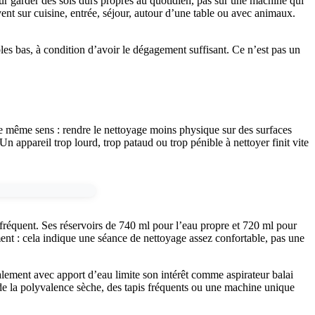
pour garder des sols durs propres au quotidien, pas sur une machine qui
ent sur cuisine, entrée, séjour, autour d’une table ou avec animaux.
les bas, à condition d’avoir le dégagement suffisant. Ce n’est pas un
 le même sens : rendre le nettoyage moins physique sur des surfaces
n appareil trop lourd, trop pataud ou trop pénible à nettoyer finit vite
réquent. Ses réservoirs de 740 ml pour l’eau propre et 720 ml pour
ent : cela indique une séance de nettoyage assez confortable, pas une
lement avec apport d’eau limite son intérêt comme aspirateur balai
t de la polyvalence sèche, des tapis fréquents ou une machine unique