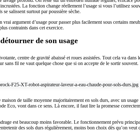
ire lavage profond. On reste sur un entretien humide régulier, efficace 
incrustées. La fonction change réellement l’usage si vous l’utilisez souv
 se salissent surtout par poussière sèche.
 un vrai argument d’usage pour passer plus facilement sous certains meub
plus contraints dans cet exercice.
 détourner de son usage
votante, centre de gravité abaissé et roues assistées. Tout cela va dans
sans fil ne vaut quelque chose que si on accepte de le sortir souvent. U
aison de taille moyenne majoritairement en sols durs, avec un usage f
e Eco, vont dans ce sens. Là encore, il faut lire la promesse correctem
cadrage est beaucoup moins favorable. Le fonctionnement prévu principa
ur entretenir des sols durs régulièrement, moins bon choix dès qu’on veu