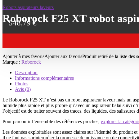
Robots aspirateurs laveurs
Roborock F25 XT robot aspir
548,79
€
Ajouter à mes favoris
Ajouter aux favoris
Produit retiré de la liste des 
Marque :
Roborock
Description
Informations complémentaires
Photos
Avis (0)
Le Roborock F25 XT n’est pas un robot aspirateur laveur mais un aspir
humide plus rapide et plus propre qu’avec un aspirateur balai suivi d’un
l’objectif est de traiter souvent des traces, des liquides, des salissures
Pour parcourir l’ensemble des références proches,
explorer la catégor
Les données exploitables sont assez claires sur l’identité du produit 
il ne faut pas surinterpréter la promesse de puissance ou de connectivit