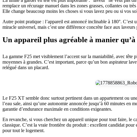
La limite à garder en tête est plus importante : “laveur” ne veut pas d
remplace un récurage manuel dans les zones grasses, collantes ou très 
Elle change beaucoup moins les choses si vous lavez peu ou si vos sols
Autre point pratique : l’appareil est annoncé inclinable à 180°. C’est
miracle universel, mais c’est une différence concrète face aux laveurs 
Un appareil plus agréable à manier qu’à
La gamme F25 met visiblement l’accent sur la maniabilité, avec tête pi
moyennes à grandes. C’est important, parce qu’un bon aspirateur laveur 
relégué dans un placard.
Le F25 XT semble donc surtout pertinent dans un appartement ou une m
l’eau sale, ainsi qu’une autonomie annoncée jusqu’à 60 minutes en mod
garantie d’endurance maximale en conditions exigeantes.
En revanche, si vous cherchez un appareil unique pour tout faire, le 
classique. C’est la vraie frontière du produit : excellent candidat po
pour tout le logement.