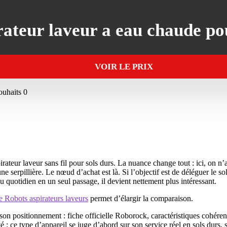
ateur laveur a eau chaude pou
VOIR LE PRIX
souhaits
0
ateur laveur sans fil pour sols durs. La nuance change tout : ici, on 
e serpillière. Le nœud d’achat est là. Si l’objectif est de déléguer le so
 du quotidien en un seul passage, il devient nettement plus intéressant.
ie Robots aspirateurs laveurs
permet d’élargir la comparaison.
et son positionnement : fiche officielle Roborock, caractéristiques cohé
é : ce type d’appareil se juge d’abord sur son service réel en sols durs, 