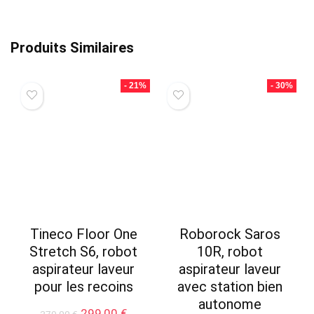
Produits Similaires
- 21%
- 30%
Tineco Floor One
Roborock Saros
Stretch S6, robot
10R, robot
aspirateur laveur
aspirateur laveur
pour les recoins
avec station bien
autonome
Le
Le
299,00
€
379,00
€