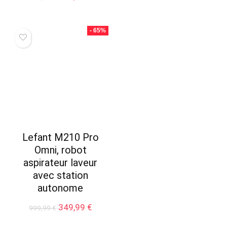
prix
prix
initial
actuel
était :
est :
- 65%
448,99 €.
399,00 €.
Lefant M210 Pro
Omni, robot
aspirateur laveur
avec station
autonome
Le
Le
349,99
€
999,99
€
prix
prix