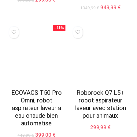
prix
prix
Le
Le
949,99
€
1349,99
€
initial
actuel
prix
prix
était :
est :
initial
actuel
379,00 €.
299,00 €.
était :
est :
- 11%
1349,99 €.
949,99 
ECOVACS T50 Pro
Roborock Q7 L5+
Omni, robot
robot aspirateur
aspirateur laveur a
laveur avec station
eau chaude bien
pour animaux
automatise
299,99
€
Le
Le
399,00
€
448,99
€