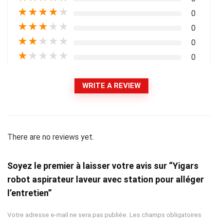
★
★
★
★
★
0
★
★
★
★
★
0
★
★
★
★
★
0
★
★
★
★
★
0
WRITE A REVIEW
There are no reviews yet.
Soyez le premier à laisser votre avis sur “Yigars
robot aspirateur laveur avec station pour alléger
l’entretien”
Votre adresse e-mail ne sera pas publiée.
Les champs obligatoires