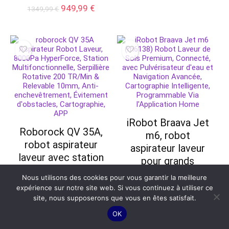
Le
Le
949,99
€
1349,99
€
prix
prix
initial
actuel
était :
est :
1349,99 €.
949,99 €.
iRobot Braava Jet
Roborock QV 35A,
m6, robot
robot aspirateur
aspirateur laveur
laveur avec station
pour grands
bien automatise
espaces
Nous utilisons des cookies pour vous garantir la meilleure
expérience sur notre site web. Si vous continuez à utiliser ce
519,99
€
510,99
€
site, nous supposerons que vous en êtes satisfait.
OK
- 65%