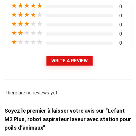
★
★
★
★
★
0
★
★
★
★
★
0
★
★
★
★
★
0
★
★
★
★
★
0
★
★
★
★
★
0
WRITE A REVIEW
There are no reviews yet.
Soyez le premier à laisser votre avis sur “Lefant
M2 Plus, robot aspirateur laveur avec station pour
poils d’animaux”