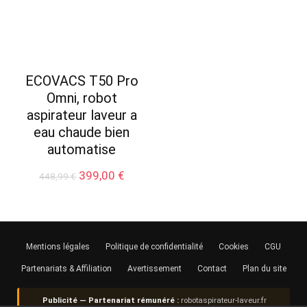
ECOVACS T50 Pro
Omni, robot
aspirateur laveur a
eau chaude bien
automatise
Le
Le
399,00
€
448,99
€
prix
prix
initial
actuel
était :
est :
448,99 €.
399,00 €.
Mentions légales
Politique de confidentialité
Cookies
CGU
Partenariats & Affiliation
Avertissement
Contact
Plan du site
Publicité — Partenariat rémunéré :
robotaspirateur-laveur.fr