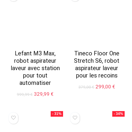
Lefant M3 Max,
Tineco Floor One
robot aspirateur
Stretch S6, robot
laveur avec station
aspirateur laveur
pour tout
pour les recoins
automatiser
Le
Le
299,00
€
379,00
€
prix
prix
Le
Le
329,99
€
999,99
€
initial
actuel
prix
prix
était :
est :
initial
actuel
379,00 €.
299,00 
était :
est :
- 31%
- 34%
999,99 €.
329,99 €.