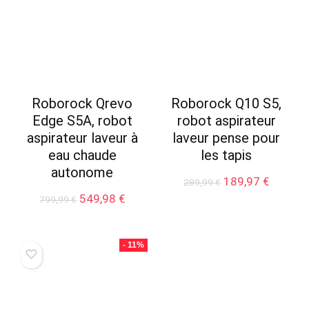
Roborock Qrevo
Roborock Q10 S5,
Edge S5A, robot
robot aspirateur
aspirateur laveur à
laveur pense pour
eau chaude
les tapis
autonome
Le
Le
189,97
€
289,99
€
prix
prix
Le
Le
549,98
€
799,99
€
initial
actuel
prix
prix
était :
est :
initial
actuel
289,99 €.
189,97 
était :
est :
- 11%
799,99 €.
549,98 €.