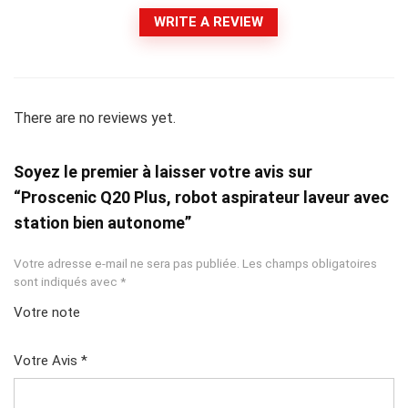
WRITE A REVIEW
There are no reviews yet.
Soyez le premier à laisser votre avis sur
“Proscenic Q20 Plus, robot aspirateur laveur avec
station bien autonome”
Votre adresse e-mail ne sera pas publiée.
Les champs obligatoires
sont indiqués avec
*
Votre note
1
2 ét
3 étoil
4 étoiles
5 étoiles
ét
oile
es sur
sur 5
sur 5
Votre Avis
*
oil
s
5
e
sur