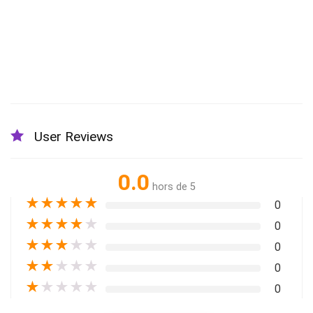
User Reviews
0.0
hors de 5
★
★
★
★
★
0
★
★
★
★
★
0
★
★
★
★
★
0
★
★
★
★
★
0
★
★
★
★
★
0